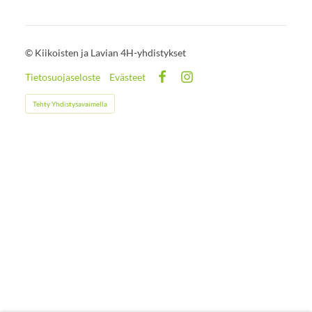
©
Kiikoisten ja Lavian 4H-yhdistykset
Tietosuojaseloste
Evästeet
Facebook
Instagram
Tehty Yhdistysavaimella