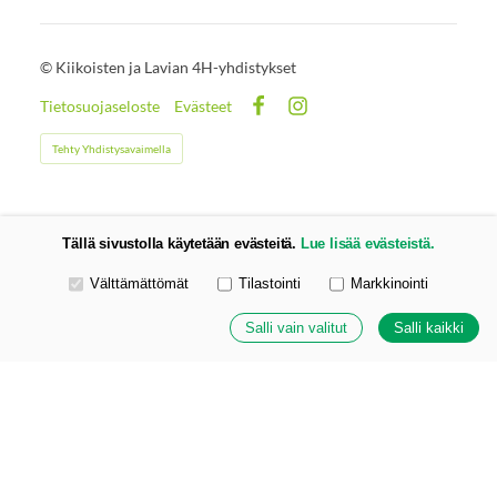
©
Kiikoisten ja Lavian 4H-yhdistykset
Tietosuojaseloste
Evästeet
Facebook
Instagram
Tehty Yhdistysavaimella
Tällä sivustolla käytetään evästeitä.
Lue lisää evästeistä.
Valitse käytettävät evästeet
Välttämättömät
Tilastointi
Markkinointi
Salli vain valitut
Salli kaikki