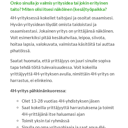
Onko sinulla jo valmis yritysidea tai jokin erityinen
taito? Miten olisi itsesi näköinen (kesä)työpaikka?
4H-yrityksessä kokeilet taitojasi ja osoitat osaamisesi.
Hyvän yritysidean löydät omista taidoistasi ja
osaamisestasi. Jokainen yritys on yrittäjänsä näköinen.
Voit esimerkiksi pitää kesäkahvilaa, leipoa, siivota,
hoitaa lapsia, valokuvata, valmistaa käsitöitä tai auttaa
pihatöissä.
Saatat huomata, että yrittäjyys on juuri sinulle sopiva
tapa tehdä töitä tulevaisuudessa. Voit kokeilla
yrittäjyyttä 4H-yrityksen avulla, nimittäin 4H-yritys on
harrastus, ei elinkeino.
4H-yritys pähkinänkuoressa:
Olet 13-28 vuotias 4H-yhdistyksen jäsen
Saat kokeilla yrittäjyyttä harrastuksena ja toimit
4H-yrittäjänä itse haluamasi ajan
Toimit yksin tai ryhmässä
Sinulla on oma yritysohjaaja ja saat apua 4H-