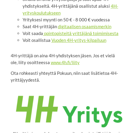
yhdistykseltä. 4H-yrittäjänä osallistut aluksi
4H-
yrityskoulutukseen
Yrityksesi myynti on 50 € - 8 000 € vuodessa
Saat 4H-yrittäjän
digitaalisen osaamismerkin
Voit saada
opintopisteitä yrittäjänä toimimisesta
Voit osallistua
Vuoden 4H-yritys-kilpailuun
4H-yrittäjä on aina 4H-yhdistyksen jäsen. Jos et vielä
ole, liity osoitteessa
www.4h.fi/liity
Ota rohkeasti yhteyttä Pokuun, niin saat lisätietoa 4H-
yrittäjyydestä.