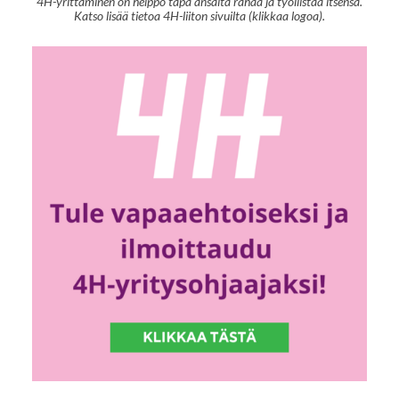
4H-yrittäminen on helppo tapa ansaita rahaa ja työllistää itsensä.
Katso lisää tietoa 4H-liiton sivuilta (klikkaa logoa).