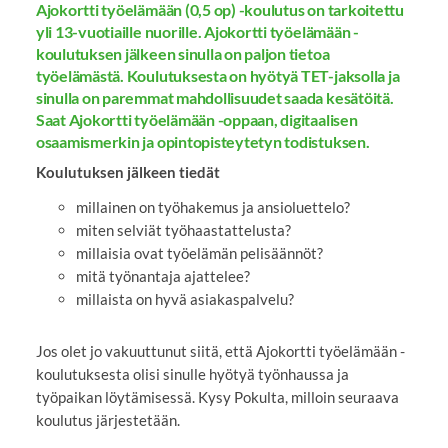
Ajokortti työelämään (0,5 op) -koulutus on tarkoitettu
yli 13-vuotiaille nuorille. Ajokortti työelämään -
koulutuksen jälkeen sinulla on paljon tietoa
työelämästä. Koulutuksesta on hyötyä TET-jaksolla ja
sinulla on paremmat mahdollisuudet saada kesätöitä.
Saat Ajokortti työelämään -oppaan, digitaalisen
osaamismerkin ja opintopisteytetyn todistuksen.
Koulutuksen jälkeen tiedät
millainen on työhakemus ja ansioluettelo?
miten selviät työhaastattelusta?
millaisia ovat työelämän pelisäännöt?
mitä työnantaja ajattelee?
millaista on hyvä asiakaspalvelu?
Jos olet jo vakuuttunut siitä, että Ajokortti työelämään -
koulutuksesta olisi sinulle hyötyä työnhaussa ja
työpaikan löytämisessä. Kysy Pokulta, milloin seuraava
koulutus järjestetään.