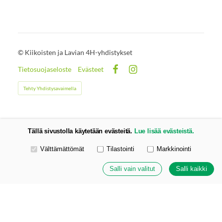
©
Kiikoisten ja Lavian 4H-yhdistykset
Tietosuojaseloste
Evästeet
Facebook
Instagram
Tehty Yhdistysavaimella
Tällä sivustolla käytetään evästeitä.
Lue lisää evästeistä.
Valitse käytettävät evästeet
Välttämättömät
Tilastointi
Markkinointi
Salli vain valitut
Salli kaikki