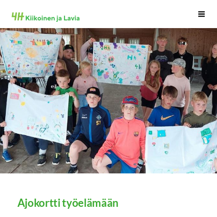
Siirry
Kiikoinen
Haku
sivun
sisältöön
Ajokortti työelämään