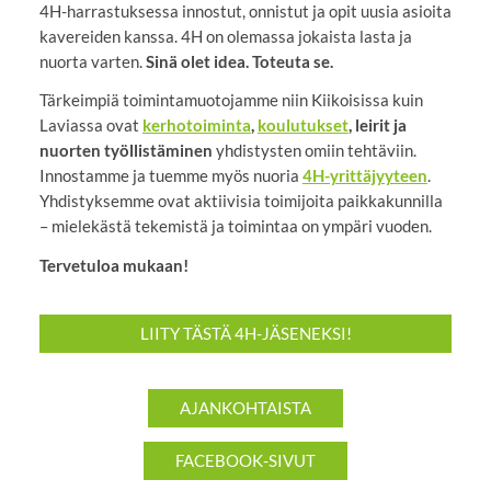
4H-harrastuksessa innostut, onnistut ja opit uusia asioita
kavereiden kanssa. 4H on olemassa jokaista lasta ja
nuorta varten.
Sinä olet idea. Toteuta se.
Tärkeimpiä toimintamuotojamme niin Kiikoisissa kuin
Laviassa ovat
kerhotoiminta
,
koulutukset
, leirit ja
nuorten työllistäminen
yhdistysten omiin tehtäviin.
Innostamme ja tuemme myös nuoria
4H-yrittäjyyteen
.
Yhdistyksemme ovat aktiivisia toimijoita paikkakunnilla
– mielekästä tekemistä ja toimintaa on ympäri vuoden.
Tervetuloa mukaan!
LIITY TÄSTÄ 4H-JÄSENEKSI!
AJANKOHTAISTA
FACEBOOK-SIVUT