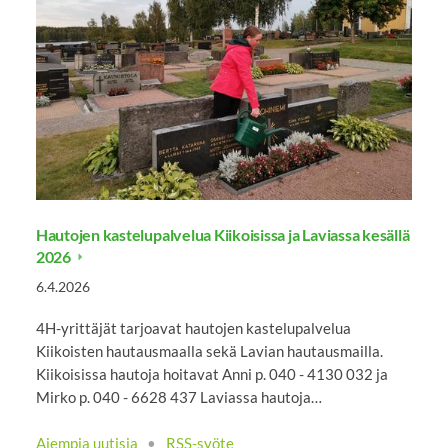
Hautojen kastelupalvelua Kiikoisissa ja Laviassa kesällä
2026
6.4.2026
4H-yrittäjät tarjoavat hautojen kastelupalvelua
Kiikoisten hautausmaalla sekä Lavian hautausmailla.
Kiikoisissa hautoja hoitavat Anni p. 040 - 4130 032 ja
Mirko p. 040 - 6628 437 Laviassa hautoja…
Aiempia uutisia
•
RSS-syöte