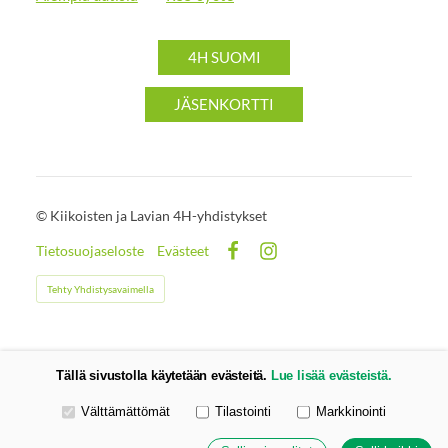
4H SUOMI
JÄSENKORTTI
©
Kiikoisten ja Lavian 4H-yhdistykset
Tietosuojaseloste
Evästeet
Facebook
Instagram
Tehty Yhdistysavaimella
Tällä sivustolla käytetään evästeitä.
Lue lisää evästeistä.
Valitse käytettävät evästeet
Välttämättömät
Tilastointi
Markkinointi