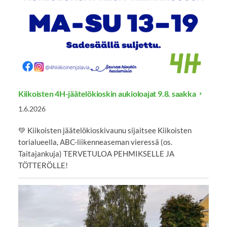
Kiikoisten 4H-jäätelökioskin aukioloajat 9.8. saakka
1.6.2026
💚 Kiikoisten jäätelökioskivaunu sijaitsee Kiikoisten
torialueella, ABC-liikenneaseman vieressä (os.
Taitajankuja) TERVETULOA PEHMIKSELLE JA
TÖTTERÖLLE!