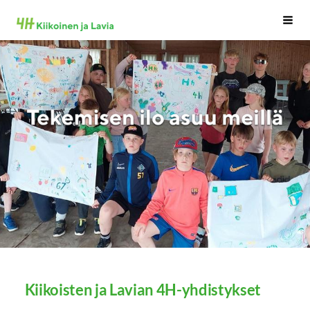
Siirry
Kiikoinen
Haku
sivun
sisältöön
Kiikoisten ja Lavian 4H-yhdistykset